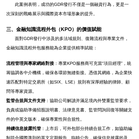
此案例表明，成功的GDR發行不僅是一個融資行為，更是一
次深刻的戰略展示與國際資本市場形象的提升。
三、金融知識流程外包（KPO）的價值賦能
面對GDR發行中涉及的多法域規則、復雜流程與專業文件，
金融知識流程外包服務能為企業提供精準賦能：
流程管理與專家網絡對接
：專業KPO服務商可充當“項目經理”，統
籌協調各中介機構，確保各環節無縫銜接。憑借其網絡，為企業快
速匹配對特定交易所（如SIX、LSE）規則有深厚經驗的律師、顧
問等專家資源。
監管合規與文件支持
：協助公司解讀并滿足境內外雙重監管要求，
負責或協助準備招股說明書、法律意見書、監管問詢回復等關鍵文
件的中英文版本，確保專業性與合規性。
持續信息披露托管
：上市后，可外包部分持續合規工作，如協助編
制符合國際準則的英文定期報告、臨時公告，確保信息披露的及