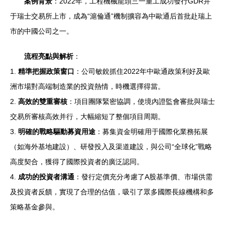
案例背景
：2022年，工程機械龍頭三一重工成功發行GDR并
于瑞士交易所上市，成為“滬倫通”機制擴容為中歐通后首批赴瑞上
市的中國公司之一。
流程亮點與解析
：
1.
精準把握政策窗口
：公司敏銳抓住2022年中歐通政策利好及歐
洲市場對高端制造業的投資熱情，時機選擇得當。
2.
高效的雙重審核
：項目團隊緊密協調，使境內證監會審批與瑞士
交易所審核高效并行，大幅縮短了整個項目周期。
3.
明確的戰略驅動募資用途
：募集資金明確用于國際化業務拓展
（如海外基地建設）、研發投入及渠道建設，與公司“全球化”戰略
高度契合，獲得了國際投資者的廣泛認同。
4.
成功的投資者溝通
：發行定價充分考慮了A股基準價、市場供需
及投資者反饋，實現了合理的估值，吸引了眾多國際長線機構和多
策略基金參與。