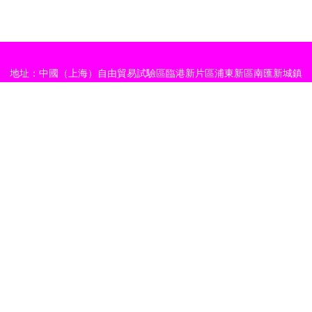
地址：中國（上海）自由貿易試驗區臨港新片區浦東新區南匯新城鎮
環湖西二路888號1幢1區26059室
電話：1393409**
Copyright © 2026
m.viciasun.cn
金融知識流程外包
上海晟盾金融信
息服務有限公司
金融知識流程外包
版權所有
Sitemap
感谢您访问我们的网站，您可能还对以下资源感兴趣：东海逞览信息科技
有限公司
97日色插干123|97日在线看看|97三级片|97三级片操操|97三级视频|97三
听听深爱激情网 操碰视频91 日韩欧美大B 伊人黄色片 91在线小视频 超碰97
级网|97三级网站|97色97|97色97爱|97色97干
网站地图
综合 超碰情趣av 老湿Ⅹ看 97精品短视频 国产精品成人久久 精品国语逼 欧美
主站蜘蛛池模板：
AV资源播放
|
国产精品偷拍自拍
|
午夜福利视频导航
|
黄色网在线播放
|
欧美性爱偷拍
|
日本综合在线观看
|
蜜桃国产在线观看
大成色 亚洲淫网 91双飞在线 岛国午夜在线 黄色网ww 欧美强奸第八页 日本
|
成人看片免费观看
|
91黄片大神
|
极品美女一线天
|
国产福利在线观看
|