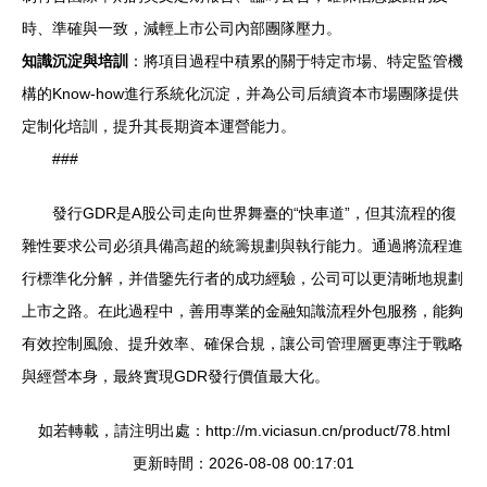
時、準確與一致，減輕上市公司內部團隊壓力。
知識沉淀與培訓
：將項目過程中積累的關于特定市場、特定監管機
構的Know-how進行系統化沉淀，并為公司后續資本市場團隊提供
定制化培訓，提升其長期資本運營能力。
###
發行GDR是A股公司走向世界舞臺的“快車道”，但其流程的復
雜性要求公司必須具備高超的統籌規劃與執行能力。通過將流程進
行標準化分解，并借鑒先行者的成功經驗，公司可以更清晰地規劃
上市之路。在此過程中，善用專業的金融知識流程外包服務，能夠
有效控制風險、提升效率、確保合規，讓公司管理層更專注于戰略
與經營本身，最終實現GDR發行價值最大化。
如若轉載，請注明出處：http://m.viciasun.cn/product/78.html
更新時間：2026-08-08 00:17:01