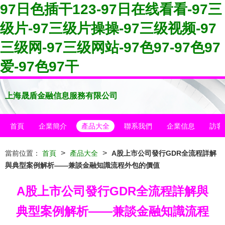
97日色插干123-97日在线看看-97三
级片-97三级片操操-97三级视频-97
三级网-97三级网站-97色97-97色97
爱-97色97干
上海晟盾金融信息服務有限公司
首頁
企業簡介
產品大全
聯系我們
企業信息
訪客
>
>
當前位置：
首頁
產品大全
A股上市公司發行GDR全流程詳解
與典型案例解析——兼談金融知識流程外包的價值
A股上市公司發行GDR全流程詳解與
典型案例解析——兼談金融知識流程