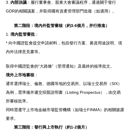
3.
內部決議
：履行董事會、股東大會審議程序，通過關于發行
GDR的相關議案，并取得國有資產管理部門批復（如適用）。
第二階段：境內外監管審核（約3-6個月，并行推進）
1.
境內監管審批
：
* 向中國證監會提交申請材料，包括發行方案、募資用途說明、境
內外法律意見書等。
取得中國證監會的“大路條”（受理通知）及最終的核準批文。
境外上市地審核
：
通常選擇瑞士、倫敦、德國等地的交易所。以瑞士交易所（SIX）
為例，需準備并遞交招股說明書（Listing Prospectus），由交易
所審核批準。
同時需遵守上市地金融市場監管機構（如瑞士FINMA）的相關披露
要求。
第三階段：發行與上市執行（約1-2個月）