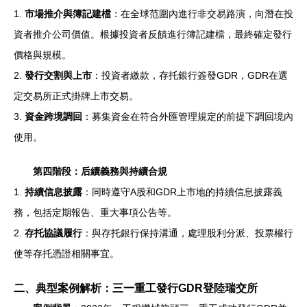
1.
市場推介與簿記建檔
：在全球范圍內進行非交易路演，向潛在投
資者推介公司價值。根據投資者反饋進行簿記建檔，最終確定發行
價格與規模。
2.
發行交割與上市
：投資者繳款，存托銀行簽發GDR，GDR在選
定交易所正式掛牌上市交易。
3.
資金跨境調回
：募集資金在符合外匯管理規定的前提下調回境內
使用。
第四階段：后續義務與持續合規
1.
持續信息披露
：同時遵守A股和GDR上市地的持續信息披露義
務，包括定期報告、重大事項公告等。
2.
存托協議履行
：與存托銀行保持溝通，處理股利分派、投票權行
使等存托憑證相關事宜。
二、典型案例解析：三一重工發行GDR登陸瑞交所