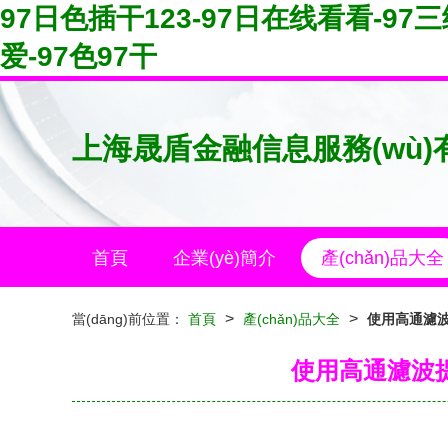
97日色插干123-97日在线看看-97三
爱-97色97干
上海晟盾金融信息服務(wù)
首頁
企業(yè)簡介
產(chǎn)品大全
>
>
當(dāng)前位置：
首頁
產(chǎn)品大全
使用高通濾波
使用高通濾波提