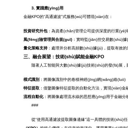
3. 實踐應(yīng)用
金融KPO的“高通濾波”式服務(wù)可體現(xiàn)在：
投資研究外包
：為資產(chǎn)管理公司提供深度的行業(
風(fēng)險管理與合規(guī)
：實時監(jiān)控交易數(shù)
量化策略支持
：處理并分析高頻數(shù)據(jù)，提取有效的
三、融合展望：技術(shù)賦能金融KPO
隨著人工智能與大數(shù)據(jù)技術(shù)的發(f
模式識別
：將圖像識別中的卷積神經(jīng)網(wǎng)絡(lu
特征提取
：借鑒圖像特征提取的自動化方法，實現(xiàn)
流程自動化
：將圖像處理流水線的思想應(yīng)用于金融分析
###
從“使用高通濾波提取圖像邊緣”這一具體的技術(shù)任務(