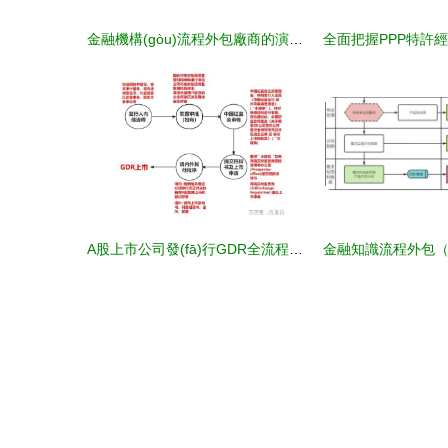
金融機構(gòu)流程外包廠商的演進 聚焦2018年批發(fā)商與知識流程外包新動態(tài)
A股上市公司發(fā)行GDR全流程詳解與典型案例解析——兼談金融知識流程外包的價值