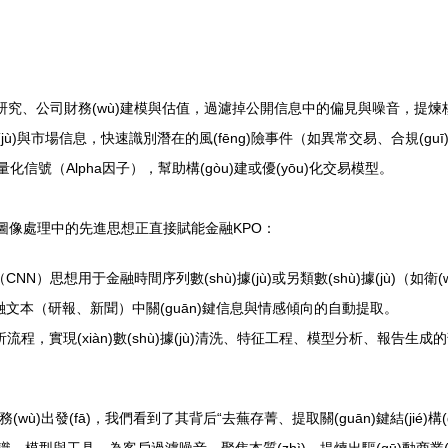
yè)研究、公司財務(wù)建模與估值，過濾掉公開信息中的偏見與噪音，提
據(jù)與市場信息，快速識別潛在的風(fēng)險事件（如異常交易、合規(guī)違規
量化信號（Alpha因子），幫助構(gòu)建或優(yōu)化交易模型。
ā)展，圖像處理中的先進思想正直接賦能金融KPO：
ò)（CNN）思想用于金融時間序列數(shù)據(jù)或另類數(shù)據(jù)
金融文本（研報、新聞）中關(guān)鍵信息與情感傾向的自動提取。
流程，實現(xiàn)數(shù)據(jù)清洗、特征工程、模型分析、報告生成的
wù)出發(fā)，我們看到了其背后“去蕪存菁、提取關(guān)鍵結(jié)