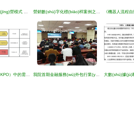
全面把握PPP特許經(jīng)營模式 工程、運營與金融知識流程外包的協(xié)同之道
營銷數(shù)字化標(biāo)桿案例之九 數(shù)字金融賦能，以金融知識流程外包破解渠道融資難題
金融知識流程外包（KPO）中的需求管理 全過程流程圖與各階段核心關(guān)注點詳解
我院首期金融服務(wù)外包行業(yè)知識培訓(xùn)班順利結(jié)業(yè)，助力金融知識流程外包人才培養(yǎng)