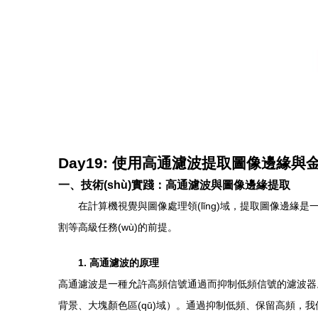
Day19: 使用高通濾波提取圖像邊緣
一、技術(shù)實踐：高通濾波與圖像邊緣提取
在計算機視覺與圖像處理領(lǐng)域，提取圖像邊緣是一項
割等高級任務(wù)的前提。
1. 高通濾波的原理
高通濾波是一種允許高頻信號通過而抑制低頻信號的濾波器。在圖像
背景、大塊顏色區(qū)域）。通過抑制低頻、保留高頻，