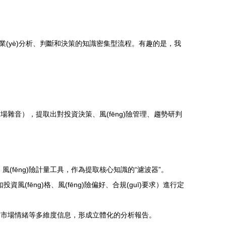
，專注于需要專業(yè)分析、判斷和決策的知識密集型流程。有趣的是，我
息、市場雜音），提取出對投資決策、風(fēng)險管理、趨勢研判
、風(fēng)險計量工具，作為提取核心知識的“濾波器”。
fēng)格、風(fēng)險偏好、合規(guī)要求）進行定
)、公司、市場情緒等多維度信息，形成立體化的分析報告。