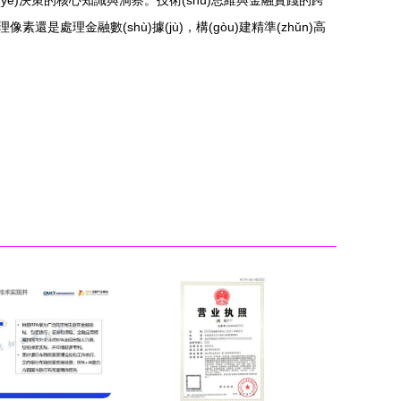
yè)決策的核心知識與洞察。技術(shù)思維與金融實踐的跨
是處理金融數(shù)據(jù)，構(gòu)建精準(zhǔn)高