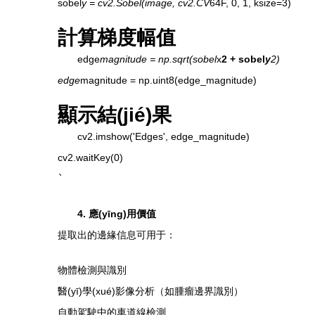
sobel
y = cv2.Sobel(image, cv2.CV
64F, 0, 1, ksize=3)
計算梯度幅值
edge
magnitude = np.sqrt(sobel
x
2 + sobel
y
2)
edge
magnitude = np.uint8(edge_magnitude)
顯示結(jié)果
cv2.imshow('Edges', edge_magnitude)
cv2.waitKey(0)
`
4. 應(yīng)用價值
提取出的邊緣信息可用于：
物體檢測與識別
醫(yī)學(xué)影像分析（如腫瘤邊界識別）
自動駕駛中的車道線檢測