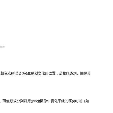
中灰度、顏色或紋理發(fā)生劇烈變化的位置，是物體識別、圖像分
而低頻成分則對應(yīng)圖像中變化平緩的區(qū)域（如