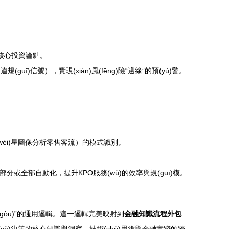
煉核心投資論點。
(guī)信號），實現(xiàn)風(fēng)險“邊緣”的預(yù)警。
（如衛(wèi)星圖像分析零售客流）的模式識別。
部分或全部自動化，提升KPO服務(wù)的效率與規(guī)模。
構(gòu)”的通用邏輯。這一邏輯完美映射到
金融知識流程外包