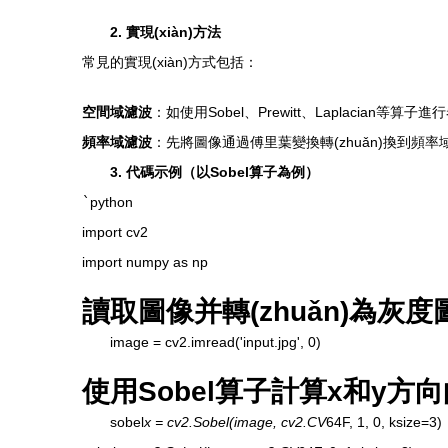
2. 實現(xiàn)方法
常見的實現(xiàn)方式包括：
空間域濾波
：如使用Sobel、Prewitt、Laplacian
頻率域濾波
：先將圖像通過傅里葉變換轉(zhuǎn)換到頻
3. 代碼示例（以Sobel算子為例）
`
python
import cv2
import numpy as np
讀取圖像并轉(zhuǎn)為灰度
image = cv2.imread('input.jpg', 0)
使用Sobel算子計算x和y方
sobel
x = cv2.Sobel(image, cv2.CV
64F, 1, 0, ksize=3)