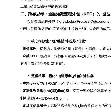
工業(yè)質(zhì)檢中的缺陷識別
二、跨界思考：金融知識流程外包（KPO）的“濾波
金融知識流程外包（Knowledge Process Outso
們可以從圖像處理的“高通濾波”中提煉出對KPO管理的啟示
1. 核心相似性：從“噪聲”中提取“信號”
-
圖像處理
：從包含大量低頻信息（背景）的圖像中，濾除冗余，提
-
金融KPO
：從海量、混雜的金融數(shù)據(jù)（市場數(
有真正價值的“信號”或“洞察”。
2. 流程啟示：構(gòu)建專業(yè)的“濾波器”
-
專業(yè)化“算子/模型”
：如同Sobel、Canny等精心設
-
定制化與參數(shù)調(diào)整
：沒有一種邊緣檢測算子適用于
制和參數(shù)調(diào)優(yōu)。
-
多維度信息融合
：高級邊緣檢測會結(jié)合多個方向的梯度