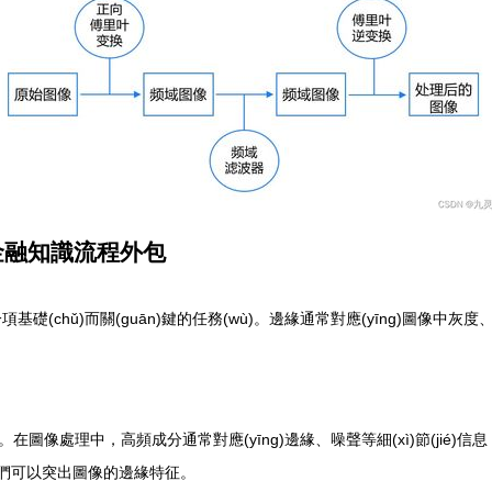
與金融知識流程外包
基礎(chǔ)而關(guān)鍵的任務(wù)。邊緣通常對應(yīng)圖像
處理中，高頻成分通常對應(yīng)邊緣、噪聲等細(xì)節(jié)信息，
我們可以突出圖像的邊緣特征。