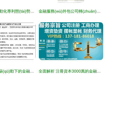
《機器人流程自動化專利態(tài)勢與金融知識流程外包融合創(chuàng)新報告》解讀
金融服務(wù)外包公司轉(zhuǎn)讓與金融知識流程外包的機遇與挑戰(zhàn)
大數(shù)據(jù)驅(qū)動下的金融知識流程外包 機遇、挑戰(zhàn)與戰(zhàn)略路徑
全面解析 注冊資本3000萬的金融服務(wù)外包公司設(shè)立成本與業(yè)務(wù)模式