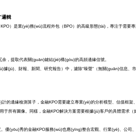
”邏輯
urcing, KPO）是業(yè)務(wù)流程外包（BPO）的高級形態(tài)
。
取代表關(guān)鍵結(jié)構(gòu)的高頻邊緣信號。
shù)據(jù)、財報、新聞、研究報告）中，濾除“噪聲”（無關(guān)信
(shè)計的邊緣檢測算子，金融KPO需要建立專業(yè)的分析模型、估值框架
所有圖像。同樣，金融KPO解決方案需要根據(jù)客戶的具體需求（如投資風(
。優(yōu)秀的金融KPO服務(wù)也應(yīng)整合宏觀、行業(yè