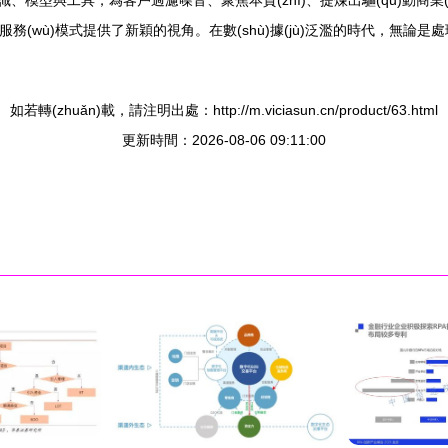
、模型與工具，為客戶過濾噪音、聚焦本質(zhì)、提煉出驅(qū)動商業(
(wù)模式提供了新穎的視角。在數(shù)據(jù)泛濫的時代，無論是處理像素還
如若轉(zhuǎn)載，請注明出處：http://m.viciasun.cn/product/63.html
更新時間：2026-08-06 09:11:00