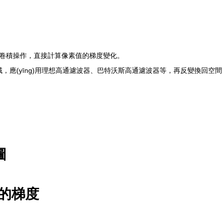
等算子進行卷積操作，直接計算像素值的梯度變化。
率域，應(yīng)用理想高通濾波器、巴特沃斯高通濾波器等，再反變換回空
圖
向的梯度